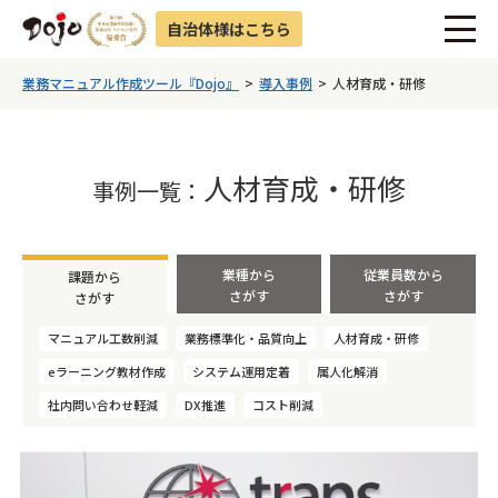
自治体様はこちら
業務マニュアル作成ツール『Dojo』
導入事例
人材育成・研修
人材育成・研修
事例一覧：
業種から
従業員数から
課題から
さがす
さがす
さがす
マニュアル工数削減
業務標準化・品質向上
人材育成・研修
eラーニング教材作成
システム運用定着
属人化解消
社内問い合わせ軽減
DX推進
コスト削減