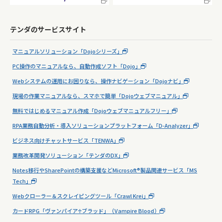
テンダのサービスサイト
マニュアルソリューション「Dojoシリーズ」
PC操作のマニュアルなら、自動作成ソフト「Dojo」
Webシステムの運用にお困りなら、操作ナビゲーション「Dojoナビ」
現場の作業マニュアルなら、スマホで簡単「Dojoウェブマニュアル」
無料ではじめるマニュアル作成「Dojoウェブマニュアルフリー」
RPA業務自動分析・導入ソリューションプラットフォーム「D-Analyzer」
ビジネス向けチャットサービス「TENWA」
業務改革開発ソリューション「テンダのDX」
Notes移行やSharePointの構築支援などMicrosoft®製品関連サービス「MS
Tech」
Webクローラー＆スクレイピングツール「Crawl Krei」
カードRPG「ヴァンパイア♰ブラッド」（Vampire Blood）