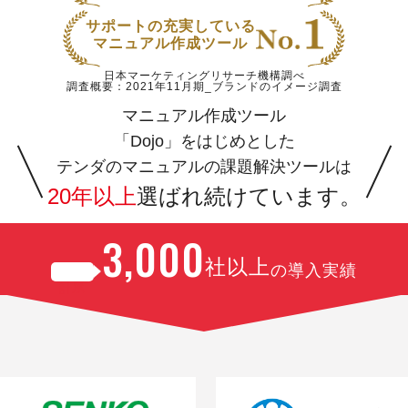
サポートの充実している
No.1
マニュアル作成ツール
日本マーケティングリサーチ機構調べ
調査概要：2021年11月期_ブランドのイメージ調査
マニュアル作成ツール
「Dojo」をはじめとした
テンダのマニュアルの課題解決ツールは
20年以上
選ばれ続けています。
3,000
社以上
の導入実績
累計