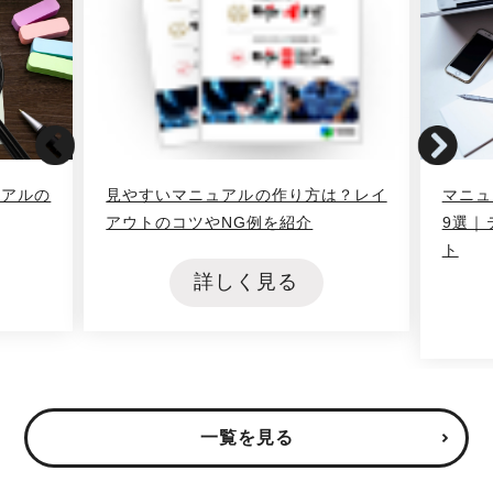
ュアルの
見やすいマニュアルの作り方は？レイ
マニュ
アウトのコツやNG例を紹介
9選｜
ト
詳しく見る
一覧を見る