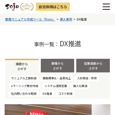
自治体様はこちら
業務マニュアル作成ツール『Dojo』
導入事例
DX推進
DX推進
事例一覧：
業種から
従業員数から
課題から
さがす
さがす
さがす
マニュアル工数削減
業務標準化・品質向上
人材育成・研修
eラーニング教材作成
システム運用定着
属人化解消
社内問い合わせ軽減
DX推進
コスト削減