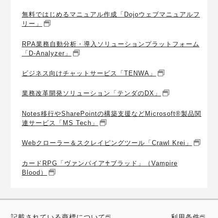
無料ではじめるマニュアル作成「Dojoウェブマニュアルフ
リー」
RPA業務自動分析・導入ソリューションプラットフォーム
「D-Analyzer」
ビジネス向けチャットサービス「TENWA」
業務改革開発ソリューション「テンダのDX」
Notes移行やSharePointの構築支援などMicrosoft®製品関
連サービス「MS Tech」
Webクローラー＆スクレイピングツール「Crawl Krei」
カードRPG「ヴァンパイア♰ブラッド」（Vampire
Blood）
記載されている商標について
利用条件