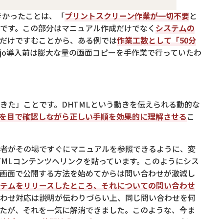
きかったことは、「
プリントスクリーン作業が一切不要
と
」です。この部分はマニュアル作成だけでなく
システムの
だけですむことから、ある例では
作業工数として「50分
ojo導入前は膨大な量の画面コピーを手作業で行っていたわ
きた」ことです。DHTMLという動きを伝えられる動的な
を目で確認しながら正しい手順を効果的に理解させる
こ
者がその場ですぐにマニュアルを参照できるように、変
TMLコンテンツへリンクを貼っています。このようにシス
同じ画面で公開する方法を始めてからは問い合わせが激減し
テムをリリースしたところ、それについての問い合わせ
わせ対応は説明が伝わりづらい上、同じ問い合わせを何
たが、それを一気に解消できました。このような、今ま