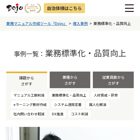
自治体様はこちら
業務マニュアル作成ツール『Dojo』
導入事例
業務標準化・品質向上
業務標準化・品質向上
事例一覧：
業種から
従業員数から
課題から
さがす
さがす
さがす
マニュアル工数削減
業務標準化・品質向上
人材育成・研修
eラーニング教材作成
システム運用定着
属人化解消
社内問い合わせ軽減
DX推進
コスト削減