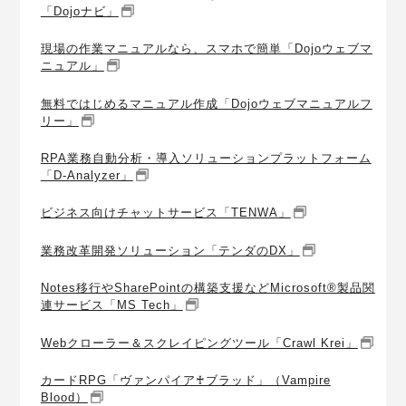
「Dojoナビ」
現場の作業マニュアルなら、スマホで簡単「Dojoウェブマ
ニュアル」
無料ではじめるマニュアル作成「Dojoウェブマニュアルフ
リー」
RPA業務自動分析・導入ソリューションプラットフォーム
「D-Analyzer」
ビジネス向けチャットサービス「TENWA」
業務改革開発ソリューション「テンダのDX」
Notes移行やSharePointの構築支援などMicrosoft®製品関
連サービス「MS Tech」
Webクローラー＆スクレイピングツール「Crawl Krei」
カードRPG「ヴァンパイア♰ブラッド」（Vampire
Blood）