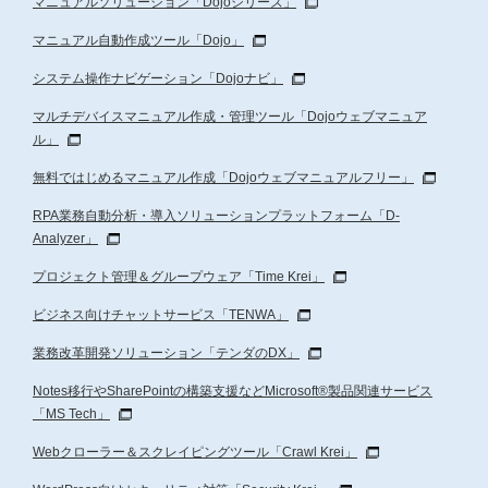
マニュアルソリューション「Dojoシリーズ」
4.個人情報の委託

マニュアル自動作成ツール「Dojo」
当社は、利用目的の達成に必要な範囲内で個人情報の取扱
システム操作ナビゲーション「Dojoナビ」
を外部に委託する場合があります。

この場合当社は、適切に委託先を選定・評価し、委託先と
マルチデバイスマニュアル作成・管理ツール「Dojoウェブマニュア
の間で契約を締結する等の保護措置を講じた上、適切に委
ル」
託先を監督いたします。

無料ではじめるマニュアル作成「Dojoウェブマニュアルフリー」
RPA業務自動分析・導入ソリューションプラットフォーム「D-
5.個人情報に関する貴殿の権利

Analyzer」
貴殿には、当社に提出された個人情報について利用目的の
通知、開示、内容の訂正、追加または削除、利用の停止、
プロジェクト管理＆グループウェア「Time Krei」
消去及び第三者への提供の停止（以下、「開示等」と云
ビジネス向けチャットサービス「TENWA」
う。）を請求する権利があります。開示等の請求の窓口
業務改革開発ソリューション「テンダのDX」
は、当社個人情報受付窓口の上記管理者と定めます。尚、
採否の内容についての開示は致しかねます。

Notes移行やSharePointの構築支援などMicrosoft®製品関連サービス
「MS Tech」
6.個人情報の提供における任意性

Webクローラー＆スクレイピングツール「Crawl Krei」
貴殿が当社へ個人情報を提供するか否かは貴殿のご意思に