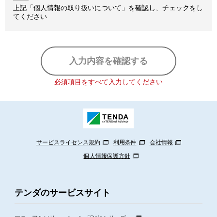
お預かりした個人情報は、下記の目的のためにのみ使用い
上記「個人情報の取り扱いについて」を確認し、チェックをし
たします。

てください
・お問合せや資料のご請求へのご対応のため

・新商品、サービス、セミナーなどのご案内のため

3.個人情報の第三者への提供

お預かりした個人情報は、第三者への提供は致しません。
必須項目をすべて入力してください
ただし、以下の場合には提供する場合があります。

a）法令の規定による場合

b）貴殿及び/又は公衆の生命、健康、財産などの重大な利
益を保護するために必要な場合で、貴殿の同意を得ること
が困難であるとき

サービスライセンス規約
利用条件
会社情報
c）公衆衛生の向上又は自動の健全な育成のために特に必
個人情報保護方針
要がある場合で、貴殿の同意を得ることが困難であるとき

d）国の機関若しくは地方公共団体からの委託を当社が受
け法令の定める事務を遂行することに対して協力する必要
テンダのサービスサイト
がある場合に、貴殿の同意を得ることによって当該事務の
遂行に支障を及ぼすおそれがあるとき
