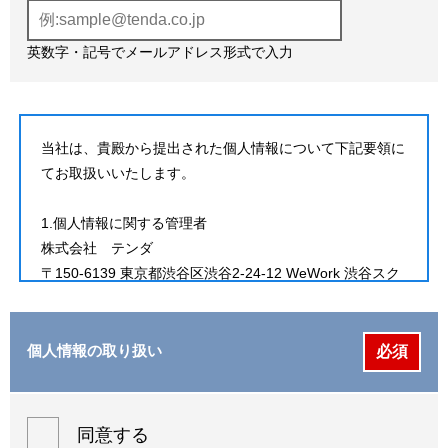
英数字・記号でメールアドレス形式で入力
当社は、貴殿から提出された個人情報について下記要領に
てお取扱いいたします。

1.個人情報に関する管理者

株式会社　テンダ

〒150-6139 東京都渋谷区渋谷2-24-12 WeWork 渋谷スク
ランブルスクエア内

電話番号：03-3590-4110

メールアドレス：privacy@tenda.co.jp

個人情報の取り扱い
必須
管理者：PMS 管理責任者

2.利用目的

同意する