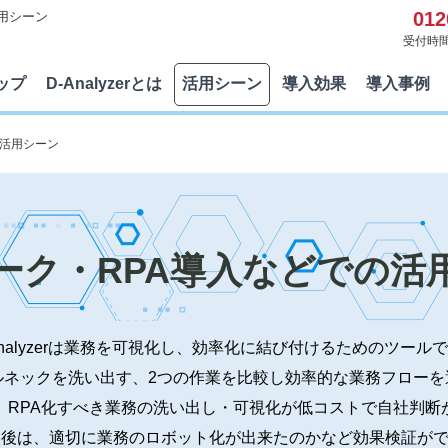
012
活用シーン
受付時間 
ップ
D-Analyzerとは
活用シーン
導入効果
導入事例
活用シーン
ーク・RPA導入などでの活
Analyzerは業務を可視化し、効率化に結び付けるためのツール
ルネックを洗い出す、2つの作業を比較し効率的な業務フローを
は、RPA化すべき業務の洗い出し・可視化が低コストで自社判断
入後は、適切に業務のロボット化が出来たのかなど効果検証が