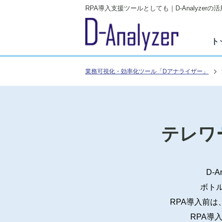
RPA導入支援ツールとしても​｜D-Analyzerの
ト
業務可視化・効率化ツール「Dアナライザー」
テレワ
D-
ボト
RPA導入前
RPA導