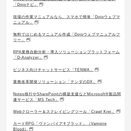
「Dojoナビ」
現場の作業マニュアルなら、スマホで簡単「Dojoウェブマ
ニュアル」
無料ではじめるマニュアル作成「Dojoウェブマニュアルフ
リー」
RPA業務自動分析・導入ソリューションプラットフォーム
「D-Analyzer」
ビジネス向けチャットサービス「TENWA」
業務改革開発ソリューション「テンダのDX」
Notes移行やSharePointの構築支援などMicrosoft®製品関
連サービス「MS Tech」
Webクローラー＆スクレイピングツール「Crawl Krei」
カードRPG「ヴァンパイア♰ブラッド」（Vampire
Blood）