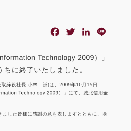
F
T
L
L
a
w
i
i
c
i
n
n
ion Technology 2009）」
e
t
k
e
うちに終了いたしました。
b
t
e
締役社長 小林 謙)は、2009年10月15日
o
e
d
ion Technology 2009）」にて、城北信用金
o
r
I
k
n
きました皆様に感謝の意を表しますとともに、場