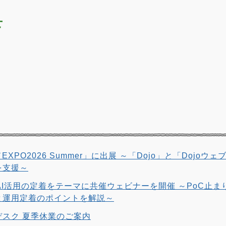
せ
EXPO2026 Summer」に出展 ～「Dojo」と「Dojo
を支援～
、AI活用の定着をテーマに共催ウェビナーを開催 ～PoC止ま
と運用定着のポイントを解説～
スク 夏季休業のご案内