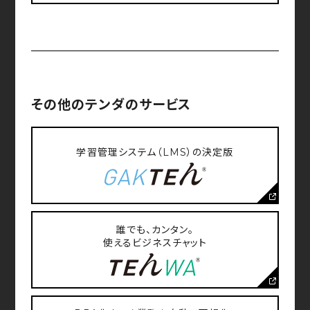
ー）を利用しお客様のコンピュータからのアクセス状
況を把握して、特定のWebページの使用率等に関す
る統計を取ることができる技術です。当社サイトでは、
サービス向上等に役立てるために、お客様のアクセス
状況を統計データとしてWebビーコンを使用し収集
することがあります。
その他のテンダのサービス
当社がWebビーコンによって、お客様のお名前、ご住
所、電話番号、メールアドレスといった個人を特定可能
な情報を取得することはありません。
学習管理システム（LMS）
の決定版
お客様のご利用されているブラウザの設定で、Cookie
の受け取りを制限することにより、Webビーコンを拒
否することができます。
その他の個人情報に関する苦情、問い合わせに関して
は、下記の問い合わせ窓口にお願いいたします。
誰でも、カンタン。
使えるビジネスチャット
株式会社テンダ
個人情報お問い合わせ窓口
privacy@tenda.co.jp