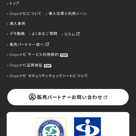
b）貴殿及び/又は公衆の生命、健康、財産などの重大
トップ
な利益を保護するために必要な場合で、貴殿の同意を
Dojoナビについて
導入効果と利用シーン
得ることが困難であるとき
c）公衆衛生の向上又は児童の健全な育成のために特
導入事例
に必要がある場合で、貴殿の同意を得ることが困難で
デモ動画
よくあるご質問
コラム
あるとき
販売パートナー様へ
d）国の機関若しくは地方公共団体からの委託を当社
が受け法令の定める事務を遂行することに対して協
Dojoナビ サービス利用規約
力する必要がある場合に、貴殿の同意を得ることに
Dojoナビ品質保証
よって当該事務の遂行に支障を及ぼすおそれがあると
Dojoナビ セキュリティチェックシートについて
き
4. 個人情報の委託
販売パートナーお問い合わせ
当社は、利用目的の達成に必要な範囲内で個人情報
の取扱を外部機関に委託する場合があります。
この場合当社は、適切に委託先を選定・評価し、委託
先との間で契約を締結する等の保護措置を講じた上、
適切に委託先を監督いたします。