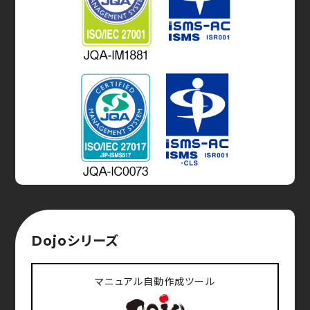
5.個人情報に関する貴殿の権利
貴殿には、当社に提出された個人情報について利用目
的の通知、開示、内容の訂正、追加または削除、利用の
停止、消去及び第三者への提供の停止（以
下、「開示等」と云う。）を請求する権利があります。開
示等の請求の窓口は、当社個人情報受付窓口の上記
管理者と定めます。尚、採否の内容について
の開示は致しかねます。
6. 個人情報提供の任意性
貴殿が当社へ個人情報を提供するか否かは貴殿のご
意思によりますが、提供を拒まれる場合には、情報不
Dojoシリーズ
足によりお問合せ及び資料のご請求へのご対応が
不能となる等、ご希望の情報やサービスが提供できな
い場合があります。
マニュアル自動作成ツール
7.CookieやWebビーコンに関して