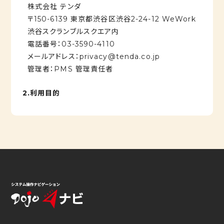
株式会社 テンダ
〒150-6139 東京都渋谷区渋谷2-24-12 WeWork
渋谷スクランブルスクエア内
電話番号：03-3590-4110
メールアドレス：privacy@tenda.co.jp
管理者：PMS 管理責任者
2.利用目的
お預かりした個人情報は、下記の目的のためにのみ使
用いたします。
・お問合せや資料のご請求へのご対応のため ・新商
品、サービス、セミナーなどのご案内のため
3.個人情報の第三者への提供
お預かりした個人情報は、第三者への提供は致しませ
ん。ただし、以下の場合には提供する場合があります。
a）法令の規定による場合