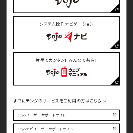
（1）クッキーについて当社サイトでは、一部
Cookie（クッキー）を利用しています。クッキーは、使
システム操作ナビゲーション
用するブラウザを特定する機能があり、ウェブサイトの
標準的な技術として一般的に多くのウェブサイトで用
いられています。 お客様へのサービス向上の目的で
Cookieを使用する場合がありますが、Cookieに基
づく情報から、お客さまの個人情報を特定することは
片手でカンタン！ みんなで共有！
行っておりません。
お客様のご利用されているブラウザの設定をご自身で
変更することにより、Cookieの受け取りを拒否する、
または受け取ったときに警告を表示させることができ
ますが、当社サイトのサービスがご利用できなくなる可
能性があります。あらかじめご了承下さい。
すでにテンダのサービスをご利用の方はこちら
（2）Webビーコンについて
Dojo
ユーザーサポートサイト
Web ビーコン（「クリアGIF」）とは、Cookie（クッキ
Dojoナビ
ユーザーサポートサイト