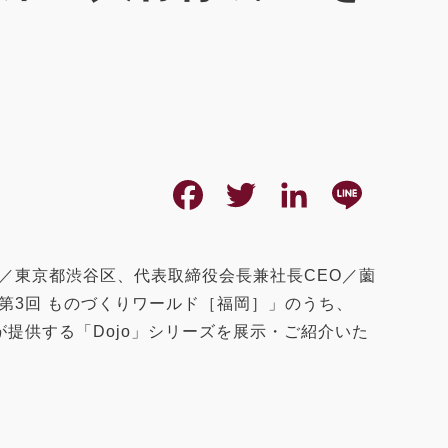
F
T
L
L
a
w
i
i
c
i
n
n
／東京都渋谷区、代表取締役会長兼社長CEO／薗
「第3回 ものづくりワールド［福岡］」のうち、
e
t
k
e
提供する「Dojo」シリーズを展示・ご紹介いた
b
t
e
o
e
d
o
r
I