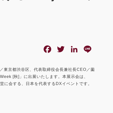
F
T
L
L
a
w
i
i
c
i
n
n
／東京都渋谷区、代表取締役会長兼社長CEO／薗
 Week [秋]」に出展いたします。本展示会は、
e
t
k
e
一堂に会する、日本を代表するDXイベントです。
b
t
e
o
e
d
o
r
I