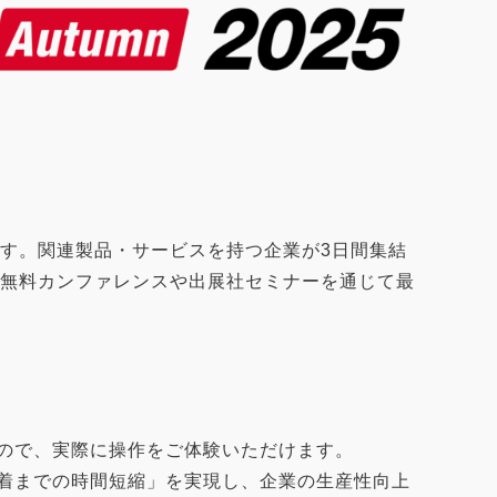
k
n
です。関連製品・サービスを持つ企業が3日間集結
の無料カンファレンスや出展社セミナーを通じて最
すので、実際に操作をご体験いただけます。
定着までの時間短縮」を実現し、企業の生産性向上