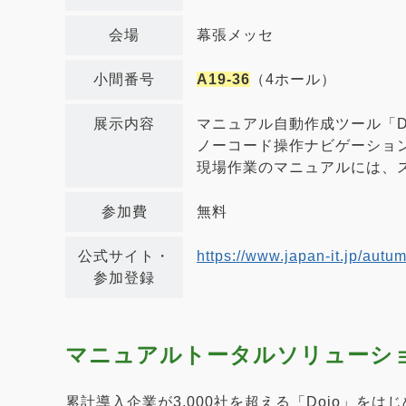
会場
幕張メッセ
小間番号
A19-36
（4ホール）
展示内容
マニュアル自動作成ツール「Do
ノーコード操作ナビゲーション
現場作業のマニュアルには、ス
参加費
無料
公式サイト・
https://www.japan-it.jp/autum
参加登録
マニュアルトータルソリューショ
累計導入企業が3,000社を超える「Dojo」を