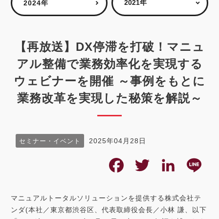
2024年
【再放送】DX停滞を打破！マニュ
アル整備で業務効率化を実現する
ウェビナーを開催 ～事例をもとに
業務改革を実現した秘策を解説～
2025年04月28日
セミナー・イベント
F
T
L
L
a
w
i
i
マニュアルトータルソリューションを提供する株式会社テ
c
i
n
n
ンダ(本社／東京都渋谷区、代表取締役会長／小林 謙、以下