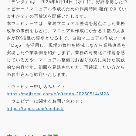
「テンダ」)は、2025年5月14日（水）に、好評を博したウ
e
t
k
e
ェビナー「マニュアル作成のための作業時間 確保できてい
b
t
e
ますか？」の再放送を開催いたします。
本ウェビナーでは、業務マニュアル整備を起点にした業務
o
e
d
改革の事例をもとに、マニュアル作成にかかる工数の大き
さがDX推進の障壁となる中で、自動マニュアル作成ツール
o
r
I
「Dojo」を活用し、現場の負担を軽減しながら業務改革を
k
n
実現した企業事例を紹介します。業務の可視化に課題を感
じている方や、マニュアル整備にお困りの方に向けた実践
的な内容です。初回を見逃された方、再確認したい方から
のお申込みも歓迎いたします。
・ウェビナー申し込みサイト：
https://majisemi.com/e/c/tenda-20250514/M2A
・ウェビナーに関するお問い合わせ：
https://tepss.com/contact/