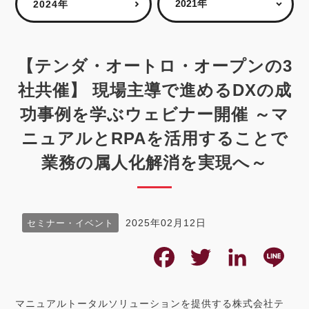
2024年
【テンダ・オートロ・オープンの3
社共催】 現場主導で進めるDXの成
功事例を学ぶウェビナー開催 ～マ
ニュアルとRPAを活用することで
業務の属人化解消を実現へ～
2025年02月12日
セミナー・イベント
F
T
L
L
a
w
i
i
マニュアルトータルソリューションを提供する株式会社テ