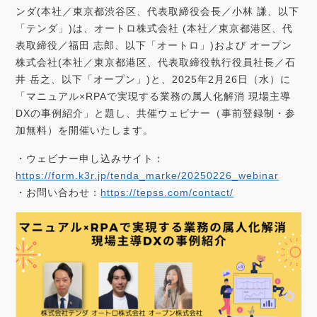
c
i
n
n
ンダ(本社／東京都渋谷区、代表取締役会長／小林 謙、以下
「テンダ」)は、オートロ株式会社 (本社／東京都港区、代
e
t
k
e
表取締役／福田 志郎、以下「オートロ」)および オープン
b
t
e
株式会社(本社／東京都港区、代表取締役執行役員社長／石
井 岳之、以下「オープン」)と、2025年2月26日（水）に
o
e
d
「マニュアル×RPAで実現する業務の属人化解消 現場主導
DXの事例紹介」と題し、共催ウェビナー（事前登録制・参
o
r
I
加無料）を開催いたします。
k
n
・ウェビナー申し込みサイト：
https://form.k3r.jp/tenda_marke/20250226_webinar
・お問い合わせ：
https://tepss.com/contact/