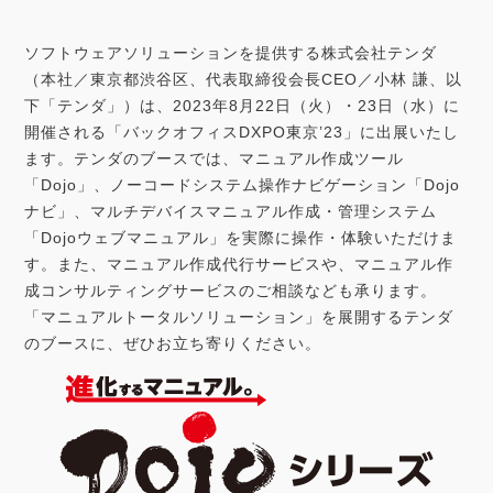
a
w
i
i
ソフトウェアソリューションを提供する株式会社テンダ
c
i
n
n
（本社／東京都渋谷区、代表取締役会長CEO／小林 謙、以
下「テンダ」）は、2023年8月22日（火）・23日（水）に
e
t
k
e
開催される「バックオフィスDXPO東京’23」に出展いたし
b
t
e
ます。テンダのブースでは、マニュアル作成ツール
「Dojo」、ノーコードシステム操作ナビゲーション「Dojo
o
e
d
ナビ」、マルチデバイスマニュアル作成・管理システム
「Dojoウェブマニュアル」を実際に操作・体験いただけま
o
r
I
す。また、マニュアル作成代行サービスや、マニュアル作
k
n
成コンサルティングサービスのご相談なども承ります。
「マニュアルトータルソリューション」を展開するテンダ
のブースに、ぜひお立ち寄りください。