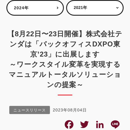
2024年
【8月22日〜23日開催】株式会社テ
ンダは「バックオフィスDXPO東
京’23」に出展します
～ワークスタイル変革を実現する
マニュアルトータルソリューショ
ンの提案～
2023年08月04日
ニュースリリース
F
T
L
L