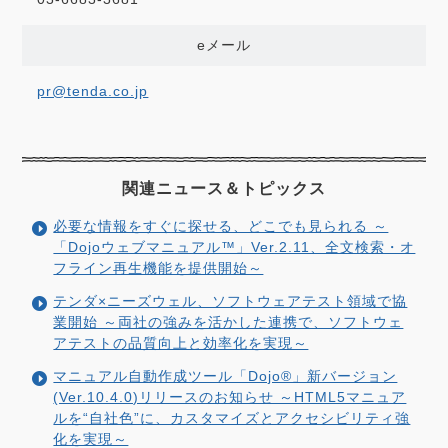
eメール
pr@tenda.co.jp
関連ニュース＆
トピックス
必要な情報をすぐに探せる、どこでも見られる ～
「Dojoウェブマニュアル™」Ver.2.11、全文検索・オ
フライン再生機能を提供開始～
テンダ×ニーズウェル、ソフトウェアテスト領域で協
業開始 ～両社の強みを活かした連携で、ソフトウェ
アテストの品質向上と効率化を実現～
マニュアル自動作成ツール「Dojo®」新バージョン
(Ver.10.4.0)リリースのお知らせ ～HTML5マニュア
ルを“自社色”に、カスタマイズとアクセシビリティ強
化を実現～