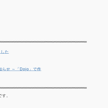
ました
知らせ ～「Dojo」で作
です。