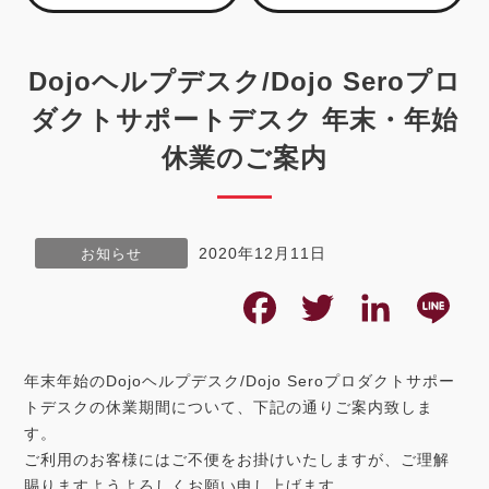
Dojoヘルプデスク/Dojo Seroプロ
ダクトサポートデスク 年末・年始
休業のご案内
2020年12月11日
お知らせ
F
T
L
L
a
w
i
i
年末年始のDojoヘルプデスク/Dojo Seroプロダクトサポー
c
i
n
n
トデスクの休業期間について、下記の通りご案内致しま
す。
e
t
k
e
ご利用のお客様にはご不便をお掛けいたしますが、ご理解
b
t
e
賜りますようよろしくお願い申し上げます。