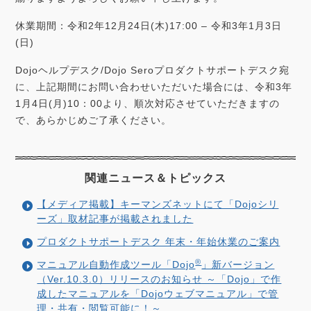
o
e
d
休業期間：令和2年12月24日(木)17:00 – 令和3年1月3日
(日)
o
r
I
Dojoヘルプデスク/Dojo Seroプロダクトサポートデスク宛
k
n
に、上記期間にお問い合わせいただいた場合には、令和3年
1月4日(月)10：00より、順次対応させていただきますの
で、あらかじめご了承ください。
関連ニュース＆
トピックス
【メディア掲載】キーマンズネットにて「Dojoシリ
ーズ」取材記事が掲載されました
プロダクトサポートデスク 年末・年始休業のご案内
®
マニュアル自動作成ツール「Dojo
」新バージョン
（Ver.10.3.0）リリースのお知らせ ～「Dojo」で作
成したマニュアルを「Dojoウェブマニュアル」で管
理・共有・閲覧可能に！～