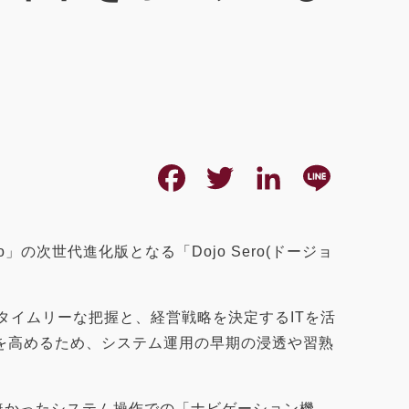
F
T
L
L
a
w
i
i
c
i
n
n
次世代進化版となる「Dojo Sero(ドージョ
e
t
k
e
タイムリーな把握と、経営戦略を決定するITを活
b
t
e
を高めるため、システム運用の早期の浸透や習熟
o
e
d
o
r
I
で無かったシステム操作での「ナビゲーション機